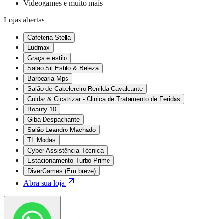
Videogames e muito mais
Lojas abertas
Cafeteria Stella
Ludmax
Graça e estilo
Salão Sil Estilo & Beleza
Barbearia Mps
Salão de Cabelereiro Renilda Cavalcante
Cuidar & Cicatrizar - Clinica de Tratamento de Feridas
Beauty 10
Giba Despachante
Salão Leandro Machado
TL Modas
Cyber Assistência Técnica
Estacionamento Turbo Prime
DiverGames (Em breve)
Abra sua loja